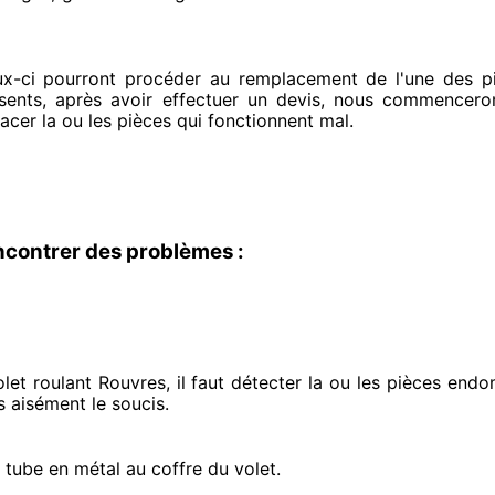
ux-ci pourront procéder
au remplacement de l'une des piè
sents
, après avoir effectuer
un devis, nous commenceron
lacer
la ou les pièces qui fonctionnent mal
.
ncontrer des problèmes :
et roulant Rouvres, il faut détecter
la ou les pièces end
s aisément
le soucis
.
e tube en métal au coffre du volet.