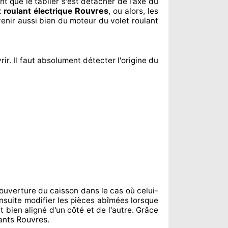
ent
que le tablier s'est détacher
de l'axe du
Rouvres
t roulant électrique
, ou alors, les
venir aussi bien du moteur du volet roulant
rir. Il faut absolument
détecter
l'origine
du
ouverture du caisson dans le cas où celui-
nsuite modifier
les pièces abîmées
lorsque
t bien aligné d'un côté et de l'autre
. Grâce
Rouvres
lants
.