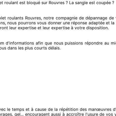
et roulant est bloqué
sur Rouvres ? La sangle est coupée ?
et roulants Rouvres, notre compagnie
de dépannage de v
ons
, nous pourrons vous donner
une réponse adaptée
et la
ont leur expertise
et leur expertise à votre disposition
.
 d'informations
afin que nous puissions répondre au mi
ous
dans les plus courts
délais.
vec le temps et à cause
de la répétition des manœuvres d'
orages, gel... encouragent
aussi à accroître
l'usure de vos v