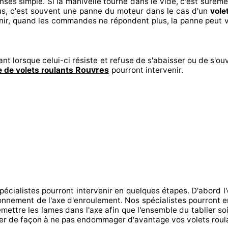
onses
simple. Si la manivelle tourne dans le vide, c'est surem
us, c'est souvent
une panne du moteur dans le cas d'un
vole
nir
, quand les commandes ne répondent
plus, la panne peut 
ant lorsque celui-ci résiste et refuse de s'abaisser ou de s'ouv
Rouvres
 de volets roulants
pourront intervenir
.
spécialistes
pourront intervenir
en quelques étapes. D'abord l'
tionnement de l'axe d'enroulement. Nos spécialistes
pourront e
mettre
les lames dans l'axe afin que l'ensemble
du tablier soi
er de façon à
ne pas endommager
d'avantage vos volets rou