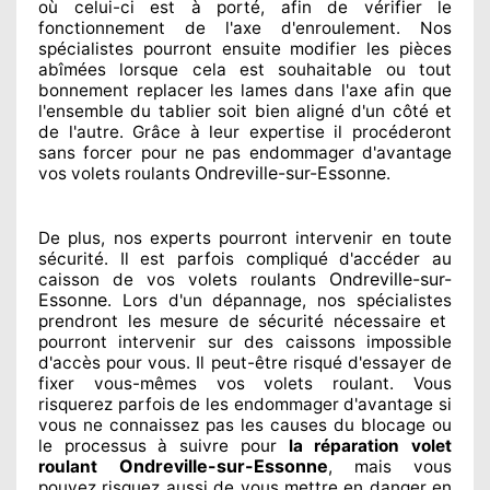
où celui-ci est à porté
, afin de vérifier le
fonctionnement de l'axe d'enroulement. Nos
spécialistes
pourront ensuite modifier
les pièces
abîmées
lorsque cela est souhaitable
ou tout
bonnement
replacer
les lames dans l'axe afin que
l'ensemble
du tablier soit bien aligné d'un côté et
de l'autre
. Grâce à leur expertise
il procéderont
sans forcer pour
ne pas endommager
d'avantage
Ondreville-sur-Essonne
vos volets roulants
.
De plus, nos experts
pourront intervenir
en toute
sécurité. Il est parfois compliqué
d'accéder au
Ondreville-sur-
caisson de vos volets roulants
Essonne
. Lors d'un dépannage, nos spécialistes
prendront les mesure de sécurité
nécessaire
et
pourront intervenir sur des caissons impossible
d'accès pour vous. Il peut-être risqué
d'essayer de
fixer
vous-mêmes vos volets roulant. Vous
risquerez parfois de les endommager
d'avantage si
vous ne connaissez
pas les causes du blocage ou
le processus à suivre pour
la réparation volet
Ondreville-sur-Essonne
roulant
, mais vous
pouvez risquez aussi
de vous mettre en danger en