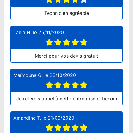
Technicien agréable
Tania H.
le
25/11/2020
Merci pour vos devis gratuit
Maïmouna G.
le
28/10/2020
Je referais appel à cette entreprise ci besoin
Amandine T.
le
21/09/2020