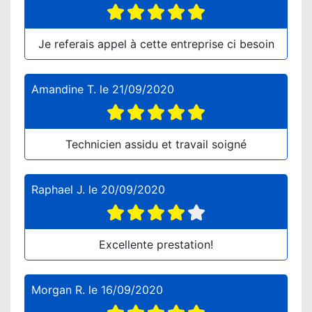
Je referais appel à cette entreprise ci besoin
Amandine T.
le
21/09/2020
Technicien assidu et travail soigné
Raphael J.
le
20/09/2020
Excellente prestation!
Morgan R.
le
16/09/2020