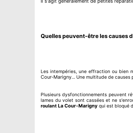
Il s'agit généralement
de petites réparati
Quelles peuvent-être les causes d
Les intempéries, une effraction ou bie
Cour-Marigny
... Une multitude de
causes p
Plusieurs dysfonctionnements peuvent ré
lames du volet sont cassées
et ne s'enro
La Cour-Marigny
roulant
qui est bloqué
d