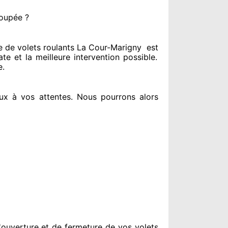
coupée ?
de volets roulants La Cour-Marigny
est
ate
et la meilleure intervention possible.
e
.
ux à vos attentes
. Nous pourrons alors
ouverture et de fermeture de vos volets