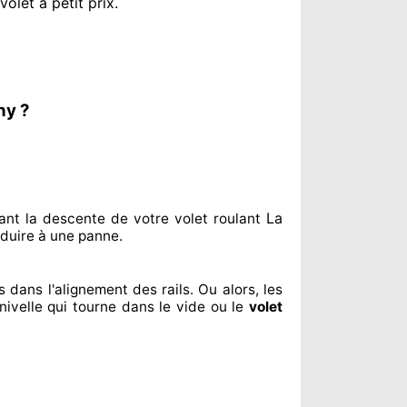
olet à petit prix
.
ny ?
La
ant
la descente de votre volet roulant
duire à
une panne.
us dans l'alignement
des rails. Ou alors
, les
nivelle qui tourne dans le vide ou le
volet