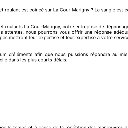
et roulant est coincé
sur La Cour-Marigny ? La sangle est 
t roulants La Cour-Marigny, notre entreprise
de dépannage 
os attentes
, nous pourrons vous offrir
une réponse adéqu
ipes
mettront leur expertise
et leur expertise à votre servic
um d'éléments
afin que nous puissions répondre au mie
cile
dans les plus courts
délais.
vec le temps et à cause
de la répétition des manœuvres d'