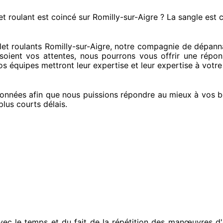
et roulant est coincé
sur Romilly-sur-Aigre ? La sangle est 
et roulants Romilly-sur-Aigre, notre compagnie
de dépanna
soient vos attentes
, nous pourrons vous offrir
une répon
os équipes
mettront leur expertise
et leur expertise à votre
onnées
afin que nous puissions répondre au mieux à vos b
plus courts
délais.
vec le temps et du fait
de la répétition des manœuvres d'