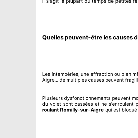
Il s'agit la plupart du temps
de petites ré
Quelles peuvent-être les causes d
Les intempéries, une effraction ou bien m
Aigre
... de multiples
causes peuvent fragil
Plusieurs dysfonctionnements peuvent mo
du volet sont cassées
et ne s'enroulent 
Romilly-sur-Aigre
roulant
qui est bloqué