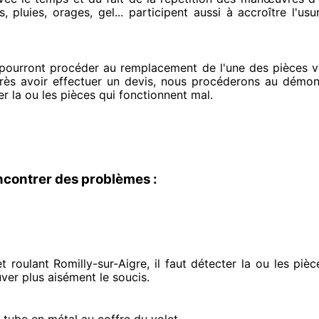
, pluies, orages, gel... participent
aussi à accroître
l'usu
 pourront procéder
au remplacement de l'une des pièces voi
rès avoir effectuer
un devis, nous procéderons au
démonta
er
la ou les pièces qui fonctionnent mal
.
ncontrer des problèmes :
 roulant Romilly-sur-Aigre, il faut détecter
la ou les piè
uver
plus aisément
le soucis
.