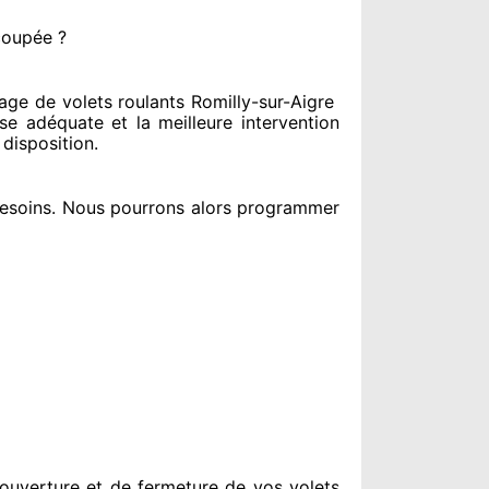
coupée ?
ge de volets roulants Romilly-sur-Aigre
se adéquate
et la meilleure intervention
 disposition
.
esoins
. Nous pourrons alors programmer
ouverture et de fermeture de vos volets