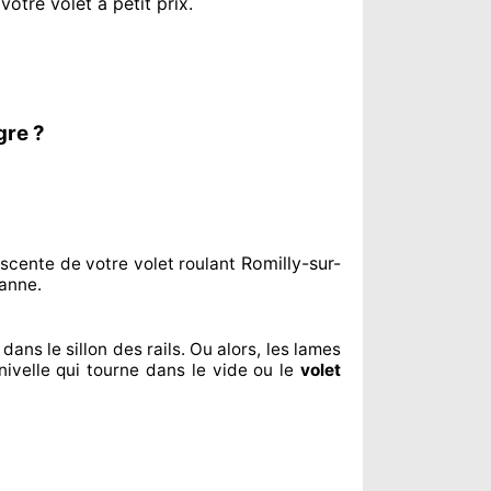
otre volet à petit prix
.
gre ?
Romilly-sur-
scente de votre volet roulant
anne.
dans le sillon
des rails. Ou alors
, les lames
nivelle qui tourne dans le vide ou le
volet