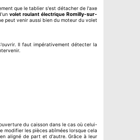
lement
que le tablier s'est détacher
de l'axe
Romilly-sur-
d'un
volet roulant électrique
ne peut venir aussi bien du moteur du volet
'ouvrir. Il faut impérativement
détecter
la
ntervenir
.
ouverture du caisson dans le cas où celui-
e modifier
les pièces abîmées
lorsque cela
ien aligné de part et d'autre
. Grâce à leur