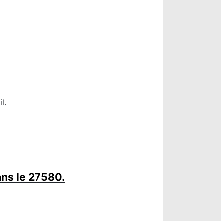
l.
ns le 27580.