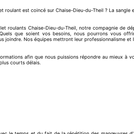
et roulant est coincé
sur Chaise-Dieu-du-Theil ? La sangle 
et roulants Chaise-Dieu-du-Theil, notre compagnie
de dép
 Quels que soient vos besoins
, nous pourrons vous offri
us joindre
. Nos équipes
mettront leur professionnalisme
et 
ormations
afin que nous puissions répondre au mieux à vo
plus courts
délais.
vec le temps et du fait
de la répétition des manœuvres d'