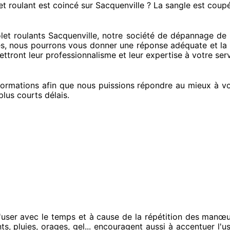
et roulant est coincé
sur Sacquenville ? La sangle est coup
t roulants Sacquenville, notre société
de dépannage de v
es
, nous pourrons vous donner
une réponse adéquate
et la 
ttront leur professionnalisme
et leur expertise à votre ser
ormations
afin que nous puissions répondre au mieux à vo
plus courts
délais.
user avec le temps et à cause
de la répétition des manœu
ts, pluies, orages, gel... encouragent
aussi à accentuer
l'u