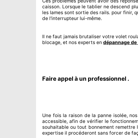
Ces problèmes
peuvent avoir des répons
caisson. Lorsque le tablier ne descend plu
les lames sont sortie
des rails. pour finir
, 
de l'interrupteur lui-même.
Il ne faut jamais brutaliser
votre volet roula
blocage, et nos experts
en
dépannage de 
Faire appel à un professionnel .
Une fois la raison
de la panne isolée, nos
accessible
, afin de vérifier le fonctionn
souhaitable
ou tout bonnement
remettre
l
expertise
il procéderont sans forcer de fa