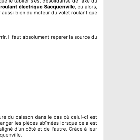
ue le tablier s'est désolidarisé
de l'axe du
Sacquenville
 roulant électrique
, ou alors,
r aussi bien du moteur du volet roulant que
rir. Il faut absolument
repérer
la source
du
ure du caisson dans le cas où celui-ci est
hanger
les pièces abîmées
lorsque cela est
aligné d'un côté et de l'autre
. Grâce à leur
quenville
.