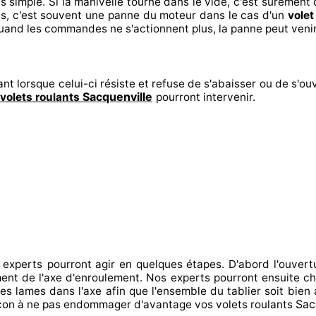
es
simple. Si la manivelle tourne dans le vide, c'est surement
q
s, c'est souvent
une panne du moteur dans le cas d'un
volet
quand les commandes ne s'actionnent
plus, la panne peut veni
nt lorsque celui-ci résiste et refuse de s'abaisser ou de s'ouv
Sacquenville
volets roulants
pourront intervenir
.
 experts
pourront agir
en quelques étapes. D'abord l'ouvert
ement de l'axe d'enroulement. Nos experts
pourront ensuite c
es lames dans l'axe afin que l'ensemble
du tablier soit bien 
Sac
çon à
ne pas endommager
d'avantage vos volets roulants