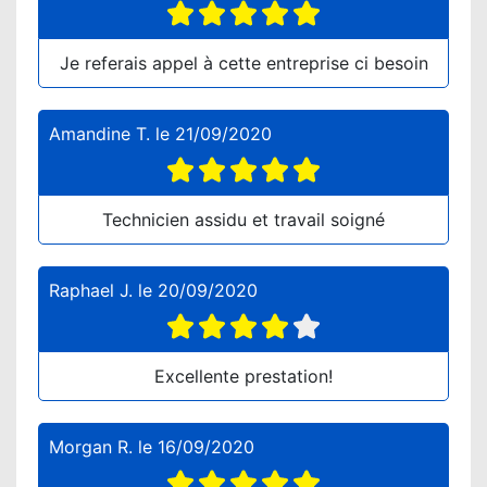
Je referais appel à cette entreprise ci besoin
Amandine T.
le
21/09/2020
Technicien assidu et travail soigné
Raphael J.
le
20/09/2020
Excellente prestation!
Morgan R.
le
16/09/2020