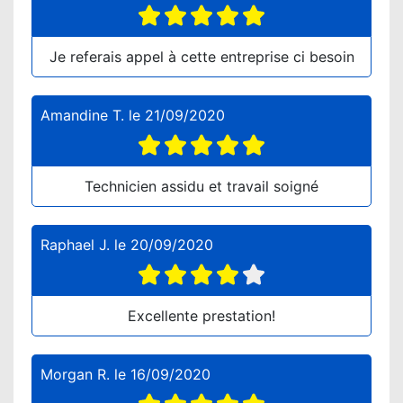
Je referais appel à cette entreprise ci besoin
Amandine T.
le
21/09/2020
Technicien assidu et travail soigné
Raphael J.
le
20/09/2020
Excellente prestation!
Morgan R.
le
16/09/2020