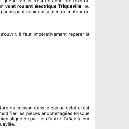
t
que le tablier s'est détacher
de l'axe du
Triqueville
'un
volet roulant électrique
, ou
a panne peut venir aussi bien du moteur du
s'ouvrir. Il faut impérativement
repérer
la
ture du caisson dans le cas où celui-ci est
modifier
les pièces endommagées
lorsque
bien aligné de part et d'autre
. Grâce à leur
ueville
.