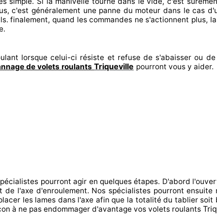
es
simple. Si la manivelle tourne dans le vide, c'est suremen
us, c'est généralement
une panne du moteur dans le cas d
ls. finalement
, quand les commandes ne s'actionnent
plus, l
e.
ulant lorsque celui-ci résiste et refuse de s'abaisser ou de 
Triqueville
nnage de volets roulants
pourront vous y aider
.
spécialistes
pourront agir
en quelques étapes. D'abord l'ouver
nt de l'axe d'enroulement. Nos spécialistes
pourront ensuite 
placer
les lames dans l'axe afin que la totalité
du tablier soit 
Triq
çon à
ne pas endommager
d'avantage vos volets roulants