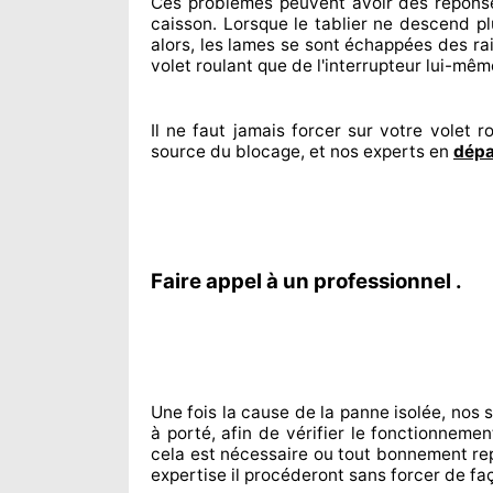
Ces problèmes
peuvent avoir des répons
caisson. Lorsque le tablier ne descend pl
alors, les lames se sont échappées
des rai
volet roulant que de l'interrupteur lui-mêm
Il ne faut jamais forcer sur
votre volet ro
source
du blocage, et nos experts
en
dépa
Faire appel à un professionnel .
Une fois la cause
de la panne isolée, nos 
à porté
, afin de vérifier le fonctionneme
cela est nécessaire
ou tout bonnement
re
expertise
il procéderont sans forcer de fa