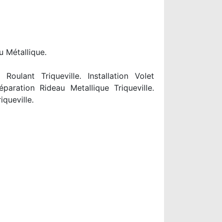
u Métallique.
oulant Triqueville. Installation Volet
éparation Rideau Metallique Triqueville.
queville.